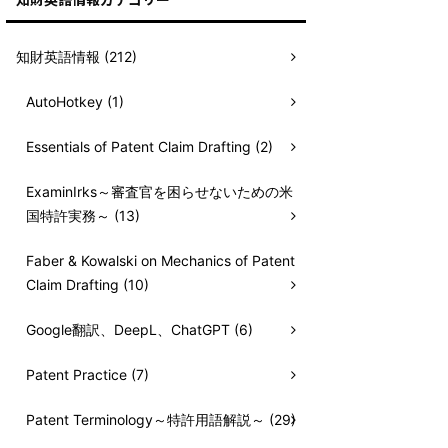
知財英語情報 (212)
AutoHotkey (1)
Essentials of Patent Claim Drafting (2)
ExaminIrks～審査官を困らせないための米
国特許実務～ (13)
Faber & Kowalski on Mechanics of Patent
Claim Drafting (10)
Google翻訳、DeepL、ChatGPT (6)
Patent Practice (7)
Patent Terminology～特許用語解説～ (29)