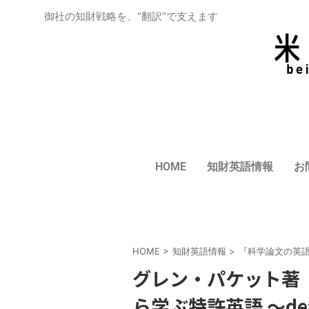
御社の知財戦略を、“翻訳”で支えます
HOME
知財英語情報
お
HOME
>
知財英語情報
>
『科学論文の英
グレン・パケット著
ら学ぶ特許英語 ～deal