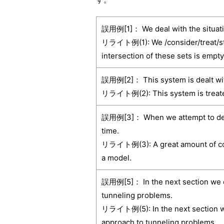
誤用例[1]： We deal with the situation
リライト例(1): We /consider/treat/stud
intersection of these sets is empty
誤用例[2]： This system is dealt with
リライト例(2): This system is treated
誤用例[3]： When we attempt to deal w
time.
リライト例(3): A great amount of comp
a model.
誤用例[5]： In the next section we de
tunneling problems.
リライト例(5): In the next section we 
approach to tunneling problems.