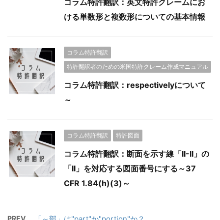
コラム特許翻訳：英文特許クレームにお
ける単数形と複数形についての基本情報
コラム特許翻訳
特許翻訳者のための米国特許クレーム作成マニュアル
コラム特許翻訳：respectivelyについて
～
コラム特許翻訳
特許図面
コラム特許翻訳：断面を示す線「II-II」の
「II」を対応する図面番号にする～37
CFR 1.84(h)(3)～
PREV
「～部」は"part"か"portion"か？